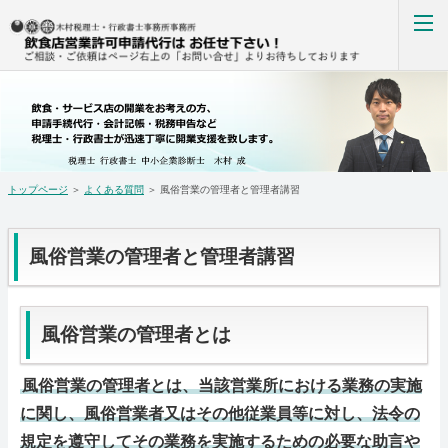
風俗営業の管理者と管理者講習
ホーム
ご挨拶
トップページ
＞
よくある質問
＞ 風俗営業の管理者と管理者講習
業務内容
お客様の声
風俗営業の管理者と管理者講習
よくある質問
風俗営業の管理者とは
アクセス
風俗営業の管理者とは、当該営業所における業務の実施
お問い合わせ
に関し、風俗営業者又はその他従業員等に対し、法令の
ホーム
規定を遵守してその業務を実施するための必要な助言や