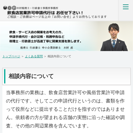
行政書士への相談
ホーム
ご挨拶
トップページ
＞
よくある質問
＞ 相談内容について
業務内容
お客様の声
相談内容について
よくある質問
当事務所の業務は、飲食店営業許可や風俗営業許可申請
の代行です。そしてこの申請代行というのは、書類を作
アクセス
って役所などに提出することだけを指すのではありませ
お問い合わせ
ん。依頼者の方が望まれる店舗の実態に沿った確認や調
査、その他の周辺業務を含んでいます。
ホーム