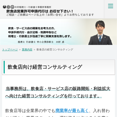
飲食店・サービス業の経営コンサルティング
ホーム
ご挨拶
トップページ
＞
業務内容
＞ 飲食店の経営コンサルティング
業務内容
お客様の声
飲食店向け経営コンサルティング
よくある質問
当事務所は、飲食店・サービス店の販路開拓・利益拡大
アクセス
へ向けた経営コンサルティングを行っております。
お問い合わせ
飲食店等は全業界の中でも
廃業率が最も高く
、入れ替わ
ホーム